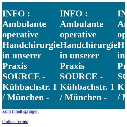
INFO :
INFO :
IN
Ambulante
Ambulante
A
operative
operative
op
Handchirurgie
Handchirurgie
Ha
in unserer
in unserer
in
Praxis
Praxis
Pr
SOURCE -
SOURCE -
S
Kühbachstr. 1
Kühbachstr. 1
Kü
/ München -
/ München -
/ 
Zum Inhalt springen
Online Termin